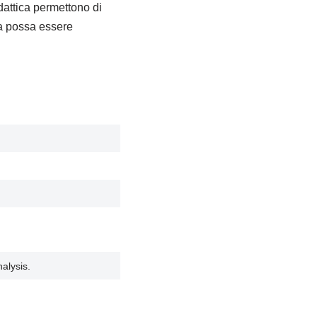
dattica permettono di
ta possa essere
alysis.