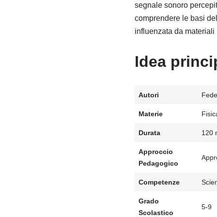
segnale sonoro percepito
comprendere le basi del
influenzata da material
Idea princi
Autori
Feder
Materie
Fisic
Durata
120 
Approccio
Appr
Pedagogico
Competenze
Scien
Grado
5-9
Scolastico