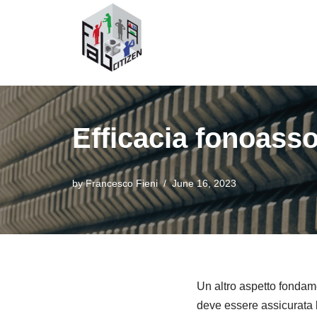
Skip
to
content
Efficacia fonoasso
by
Francesco Fieni
June 16, 2023
Un altro aspetto fondamen
deve essere assicurata l