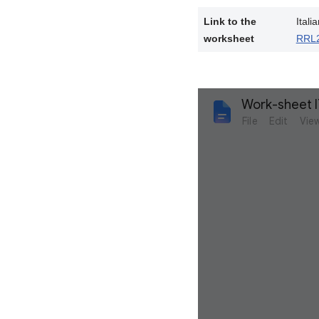
Link to the
Itali
worksheet
RRL2