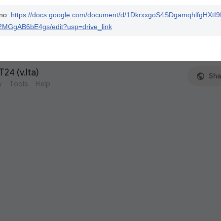
ano:
https://docs.google.com/document/d/1DkrxxgoS4SDgamqhlfgHXtI9
MGgAB6bE4gs/edit?usp=drive_link