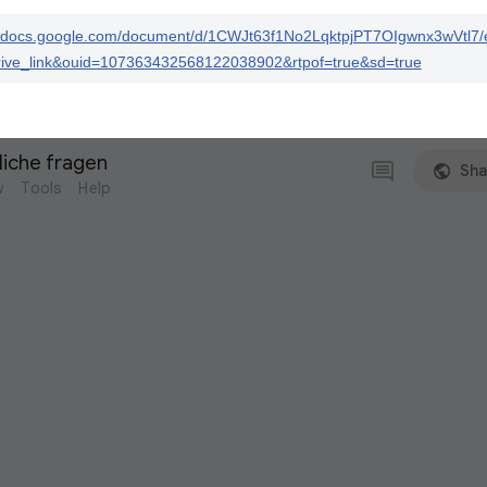
//docs.google.com/document/d/1CWJt63f1No2LqktpjPT7OIgwnx3wVtl7/e
ive_link&ouid=107363432568122038902&rtpof=true&sd=true