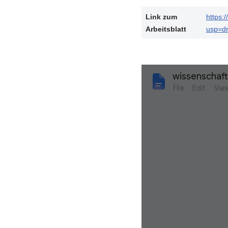
Link zum
https:
Arbeitsblatt
usp=dr