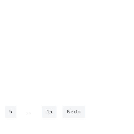
5
…
15
Next »