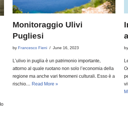
Monitoraggio Ulivi
I
Pugliesi
a
by
Francesco Fieni
June 16, 2023
b
L’ulivo in puglia è un patrimonio importante,
L
attorno al quale ruotano non solo l’economia della
O
regione ma anche vari fenomeni culturali. Esso è a
pe
rischio…
Read More »
v
M
do