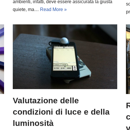
ambienti, infatti, deve essere assicurata la giusta
so
quiete, ma…
Read More »
p
Valutazione delle
condizioni di luce e della
c
luminosità
v