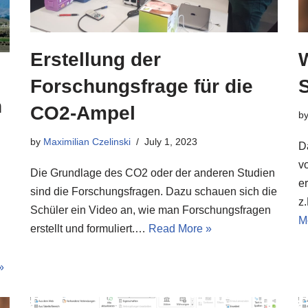
Erstellung der
W
Forschungsfrage für die
n
CO2-Ampel
b
by
Maximilian Czelinski
July 1, 2023
D
v
Die Grundlage des CO2 oder der anderen Studien
e
sind die Forschungsfragen. Dazu schauen sich die
z
Schüler ein Video an, wie man Forschungsfragen
M
erstellt und formuliert.…
Read More »
»